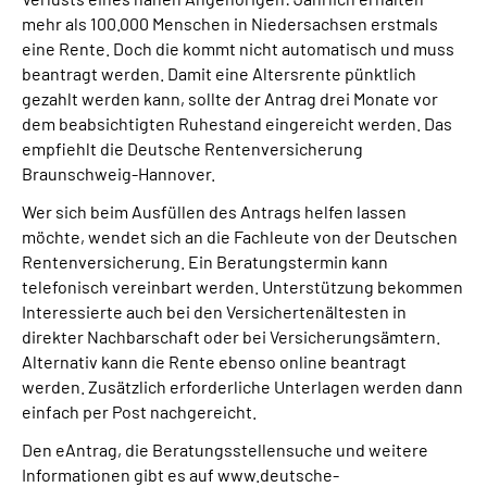
Online-Services
mehr als 100.000 Menschen in Niedersachsen erstmals
eine Rente. Doch die kommt nicht automatisch und muss
beantragt werden. Damit eine Altersrente pünktlich
Inhalte in Gebärdensprache (DGS)
gezahlt werden kann, sollte der Antrag drei Monate vor
dem beabsichtigten Ruhestand eingereicht werden. Das
Leichte Sprache
empfiehlt die Deutsche Rentenversicherung
Braunschweig-Hannover.
Suche
Wer sich beim Ausfüllen des Antrags helfen lassen
möchte, wendet sich an die Fachleute von der Deutschen
Rentenversicherung. Ein Beratungstermin kann
telefonisch vereinbart werden. Unterstützung bekommen
Mein Kundenportal
Interessierte auch bei den Versichertenältesten in
direkter Nachbarschaft oder bei Versicherungsämtern.
Alternativ kann die Rente ebenso online beantragt
werden. Zusätzlich erforderliche Unterlagen werden dann
einfach per Post nachgereicht.
Den eAntrag, die Beratungsstellensuche und weitere
Informationen gibt es auf www.deutsche-