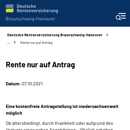
Deutsche Rentenversicherung Braunschweig-Hannover
Services
…
Rente nur auf Antrag
Beratung und Kontakt
Rente nur auf Antrag
Unsere Kliniken
Datum:
07.10.2021
Karriere
Presse
Eine kostenfreie Antragstellung ist niedersachsenweit
möglich
Über uns
Ob altersbedingt, durch Krankheit oder aufgrund des
Verlusts eines nahen Angehörigen: Jährlich erhalten