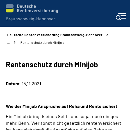
Deutsche Rentenversicherung Braunschweig-Hannover
Services
…
Rentenschutz durch Minijob
Beratung und Kontakt
Rentenschutz durch Minijob
Unsere Kliniken
Datum:
15.11.2021
Karriere
Presse
Wie der Minijob Ansprüche auf Reha und Rente sichert
Ein Minijob bringt kleines Geld – und sogar noch einiges
Über uns
mehr. Denn: Wer sonst nicht gesetzlich rentenversichert
ist, kann sich damit die Ansprüche auf eine Reha und