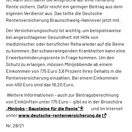
Online-Services
Rente sichern. Dafür reicht ein geringer Beitrag aus dem
eigenen Verdienst aus. Das teilte die Deutsche
Rentenversicherung Braunschweig-Hannover jetzt mit.
Inhalte in Gebärdensprache (DGS)
Der Versicherungsschutz ist wichtig, um beispielsweise
Leichte Sprache
bei angeschlagener Gesundheit mit Hilfe von
medizinischer oder beruflicher Reha wieder auf die Beine
zu kommen. Bei schwerwiegenden Krankheiten kann eine
Suche
Erwerbsminderungsrente in Frage kommen. Um den
Schutz zu erlangen, müssen Minijobbende ab einem
Einkommen von 175 Euro 3,6 Prozent ihres Gehalts in die
Rentenversicherung einzahlen. Bei einem Einkommen
Mein Kundenportal
von 450 Euro sind das 16,20 Euro.
Weitere Informationen – auch zur Beitragsberechnung
von Einkünften unter 175 Euro – gibt es in der Broschüre
„Minijobs - Bausteine für die Rente“
und im Internet
unter
www.deutsche-rentenversicherung.de
.
Nr. 28/21