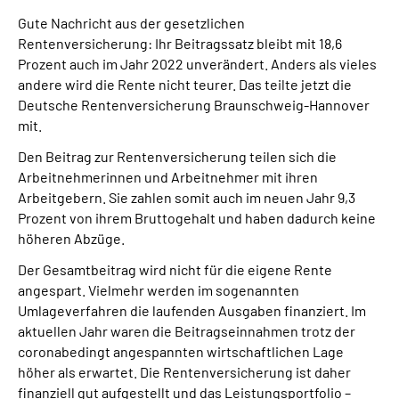
Online-Services
Gute Nachricht aus der gesetzlichen
Rentenversicherung: Ihr Beitragssatz bleibt mit 18,6
Inhalte in Gebärdensprache (DGS)
Prozent auch im Jahr 2022 unverändert. Anders als vieles
andere wird die Rente nicht teurer. Das teilte jetzt die
Deutsche Rentenversicherung Braunschweig-Hannover
Leichte Sprache
mit.
Den Beitrag zur Rentenversicherung teilen sich die
Suche
Arbeitnehmerinnen und Arbeitnehmer mit ihren
Arbeitgebern. Sie zahlen somit auch im neuen Jahr 9,3
Prozent von ihrem Bruttogehalt und haben dadurch keine
Mein Kundenportal
höheren Abzüge.
Der Gesamtbeitrag wird nicht für die eigene Rente
angespart. Vielmehr werden im sogenannten
Umlageverfahren die laufenden Ausgaben finanziert. Im
aktuellen Jahr waren die Beitragseinnahmen trotz der
coronabedingt angespannten wirtschaftlichen Lage
höher als erwartet. Die Rentenversicherung ist daher
finanziell gut aufgestellt und das Leistungsportfolio –