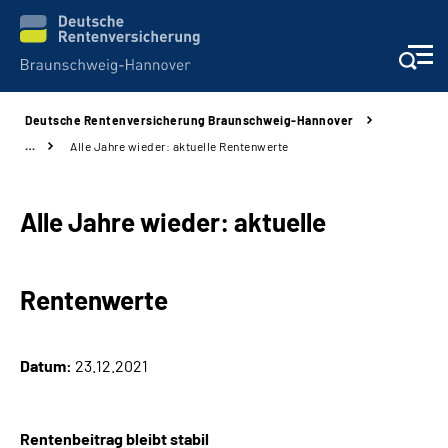
Deutsche Rentenversicherung Braunschweig-Hannover
Services
…
Alle Jahre wieder: aktuelle Rentenwerte
Beratung und Kontakt
Alle Jahre wieder: aktuelle
Unsere Kliniken
Rentenwerte
Karriere
Presse
Datum:
23.12.2021
Über uns
Rentenbeitrag bleibt stabil