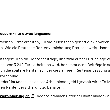
bessern - nur etwas langsamer
derselben Firma arbeiten. Für viele Menschen gehört ein Jobwec
lden. Wie die Deutsche Rentenversicherung Braunschweig-Hannove
itsagenturen die Rentenbeiträge, und zwar auf der Grundlage von
enst von 3.242 Euro arbeitslos wird, bekommt dann Beiträge in
ich die spätere Rente nach der diesjährigen Rentenanpassung u
terbrechung.
Bedarf im Anschluss an das Arbeitslosengeld I gezahlt wird: Es ka
chen Rentenversicherung zu behalten.
versicherung.de
oder telefonisch unter der kostenlosen S