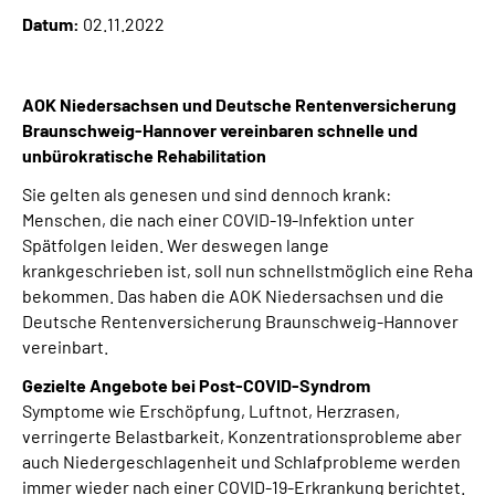
Online-Services
Datum:
02.11.2022
Inhalte in Gebärdensprache (DGS)
AOK Niedersachsen und Deutsche Rentenversicherung
Braunschweig-Hannover vereinbaren schnelle und
Leichte Sprache
unbürokratische Rehabilitation
Sie gelten als genesen und sind dennoch krank:
Suche
Menschen, die nach einer COVID-19-Infektion unter
Spätfolgen leiden. Wer deswegen lange
krankgeschrieben ist, soll nun schnellstmöglich eine Reha
Mein Kundenportal
bekommen. Das haben die AOK Niedersachsen und die
Deutsche Rentenversicherung Braunschweig-Hannover
vereinbart.
Gezielte Angebote bei Post-COVID-Syndrom
Symptome wie Erschöpfung, Luftnot, Herzrasen,
verringerte Belastbarkeit, Konzentrationsprobleme aber
auch Niedergeschlagenheit und Schlafprobleme werden
immer wieder nach einer COVID-19-Erkrankung berichtet.