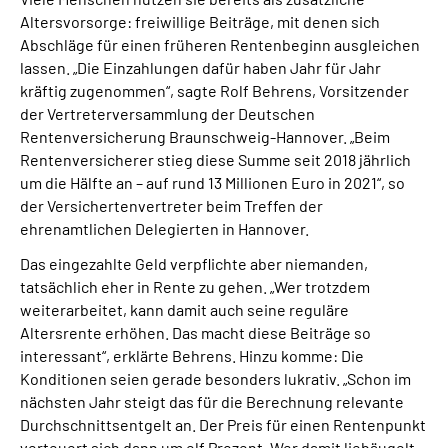
Online-Services
Altersvorsorge: freiwillige Beiträge, mit denen sich
Abschläge für einen früheren Rentenbeginn ausgleichen
lassen. „Die Einzahlungen dafür haben Jahr für Jahr
Inhalte in Gebärdensprache (DGS)
kräftig zugenommen“, sagte Rolf Behrens, Vorsitzender
der Vertreterversammlung der Deutschen
Leichte Sprache
Rentenversicherung Braunschweig-Hannover. „Beim
Rentenversicherer stieg diese Summe seit 2018 jährlich
Suche
um die Hälfte an – auf rund 13 Millionen Euro in 2021“, so
der Versichertenvertreter beim Treffen der
ehrenamtlichen Delegierten in Hannover.
Das eingezahlte Geld verpflichte aber niemanden,
Mein Kundenportal
tatsächlich eher in Rente zu gehen. „Wer trotzdem
weiterarbeitet, kann damit auch seine reguläre
Altersrente erhöhen. Das macht diese Beiträge so
interessant“, erklärte Behrens. Hinzu komme: Die
Konditionen seien gerade besonders lukrativ. „Schon im
nächsten Jahr steigt das für die Berechnung relevante
Durchschnittsentgelt an. Der Preis für einen Rentenpunkt
verteuert sich dann um elf Prozent. Wer damit liebäugelt,