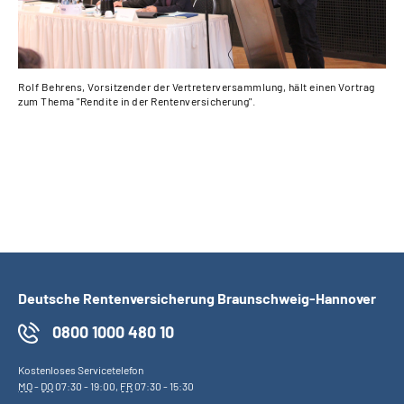
Rolf Behrens, Vorsitzender der Vertreterversammlung, hält einen Vortrag
Ges
zum Thema "Rendite in der Rentenversicherung".
Soz
Deutsche Rentenversicherung Braunschweig-Hannover
0800 1000 480 10
Kostenloses Servicetelefon
MO
-
DO
07:30 - 19:00,
FR
07:30 - 15:30