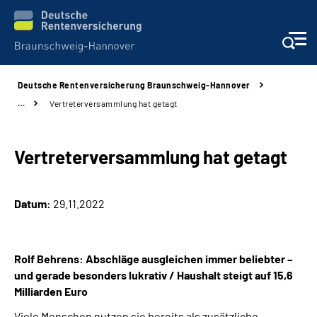
Deutsche Rentenversicherung Braunschweig-Hannover
Services
…
Vertreterversammlung hat getagt
Beratung und Kontakt
Vertreterversammlung hat getagt
Unsere Kliniken
Datum:
29.11.2022
Karriere
Presse
Rolf Behrens: Abschläge ausgleichen immer beliebter –
und gerade besonders lukrativ / Haushalt steigt auf 15,6
Über uns
Milliarden Euro
Viele Menschen nutzen sie bereits als zusätzliche