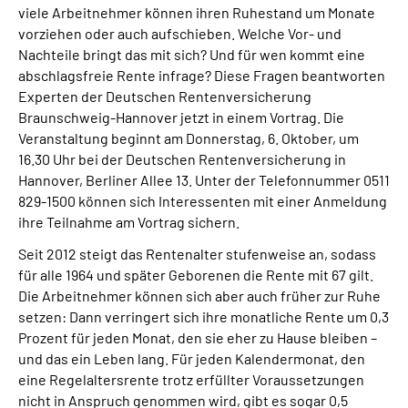
viele Arbeitnehmer können ihren Ruhestand um Monate
Online-Services
vorziehen oder auch aufschieben. Welche Vor- und
Nachteile bringt das mit sich? Und für wen kommt eine
Inhalte in Gebärdensprache (DGS)
abschlagsfreie Rente infrage? Diese Fragen beantworten
Experten der Deutschen Rentenversicherung
Leichte Sprache
Braunschweig-Hannover jetzt in einem Vortrag. Die
Veranstaltung beginnt am Donnerstag, 6. Oktober, um
16.30 Uhr bei der Deutschen Rentenversicherung in
Suche
Hannover, Berliner Allee 13. Unter der Telefonnummer 0511
829-1500 können sich Interessenten mit einer Anmeldung
ihre Teilnahme am Vortrag sichern.
Mein Kundenportal
Seit 2012 steigt das Rentenalter stufenweise an, sodass
für alle 1964 und später Geborenen die Rente mit 67 gilt.
Die Arbeitnehmer können sich aber auch früher zur Ruhe
setzen: Dann verringert sich ihre monatliche Rente um 0,3
Prozent für jeden Monat, den sie eher zu Hause bleiben –
und das ein Leben lang. Für jeden Kalendermonat, den
eine Regelaltersrente trotz erfüllter Voraussetzungen
nicht in Anspruch genommen wird, gibt es sogar 0,5