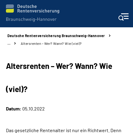
Deutsche Rentenversicherung Braunschweig-Hannover
Services
…
Altersrenten – Wer? Wann? Wie (viel)?
Beratung und Kontakt
Altersrenten – Wer? Wann? Wie
Unsere Kliniken
(viel)?
Karriere
Presse
Datum:
05.10.2022
Über uns
Das gesetzliche Rentenalter ist nur ein Richtwert. Denn