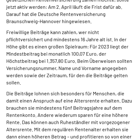
Online-Services
jetzt aktiv werden: Am 2. April läuft die Frist dafür ab.
Darauf hat die Deutsche Rentenversicherung
Braunschweig-Hannover hingewiesen.
Inhalte in Gebärdensprache (DGS)
Freiwillige Beiträge kann zahlen, wer nicht
Leichte Sprache
pflichtversichert und mindestens 16 Jahre alt ist. In der
Höhe gibt es einen großen Spielraum: Für 2023 liegt der
Mindestbeitrag bei monatlich 100,07 Euro, der
Suche
Höchstbeitrag bei 1.357,80 Euro. Beim Überweisen sollten
Versicherungsnummer, Name und Vorname angegeben
werden sowie der Zeitraum, für den die Beiträge gelten
sollen.
Mein Kundenportal
Die Beiträge lohnen sich besonders für Menschen, die
damit einen Anspruch auf eine Altersrente erhalten. Dazu
brauchen sie mindestens fünf Beitragsjahre auf dem
Rentenkonto. Andere wiederum sparen für eine höhere
Rente. Das können auch Ruheständler mit vorgezogener
Altersrente. Mit dem regulären Rentenalter erhalten sie
dann einen höheren Betrag – und profitieren so von einer