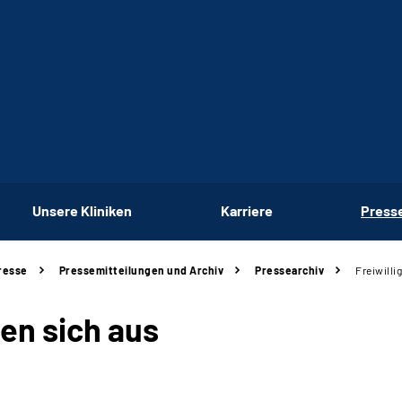
Unsere Kliniken
Karriere
Press
resse
Pressemitteilungen und Archiv
Pressearchiv
Freiwilli
len sich aus