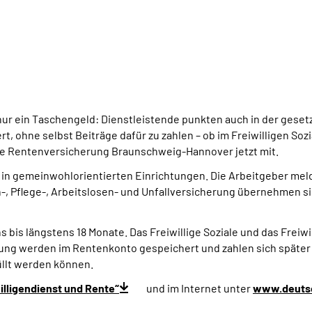
ht nur ein Taschengeld: Dienstleistende punkten auch in der ges
, ohne selbst Beiträge dafür zu zahlen – ob im Freiwilligen Sozi
che Rentenversicherung Braunschweig-Hannover jetzt mit.
r in gemeinwohlorientierten Einrichtungen. Die Arbeitgeber mel
-, Pflege-, Arbeitslosen- und Unfallversicherung übernehmen si
 bis längstens 18 Monate. Das Freiwillige Soziale und das Freiwil
rung werden im Rentenkonto gespeichert und zahlen sich später 
üllt werden können.
illigendienst und Rente“
und im Internet unter
www.deutsc