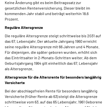
Keine Änderung gibt es beim Beitragssatz zur
Online-Services
gesetzlichen Rentenversicherung. Dieser bleibt im
kommenden Jahr stabil und beträgt weiterhin 18,6
Inhalte in Gebärdensprache (DGS)
Prozent.
Reguläre Altersgrenze
Leichte Sprache
Die reguläre Altersgrenze steigt schrittweise bis 2031 auf
das 67. Lebensjahr. Der aktuelle Jahrgang 1960 erreicht
Suche
seine reguläre Altersgrenze mit 66 Jahren und 4 Monate.
Für diejenigen, die später geboren wurden, erhöht sich
das Eintrittsalter in 2-Monats-Schritten weiter. Ab dem
Geburtsjahrgang 1964 gilt einheitlich das 67. Lebensjahr
Mein Kundenportal
als Altersgrenze.
Altersgrenze für die Altersrente für besonders langjährig
Versicherte
Bei der abschlagsfreien Rente für besonders langjährig
Versicherte (früher Rente ab 63) steigt die Altersgrenze
schrittweise vom 63. auf das 65 Lebensjahr. 1961 Geborene