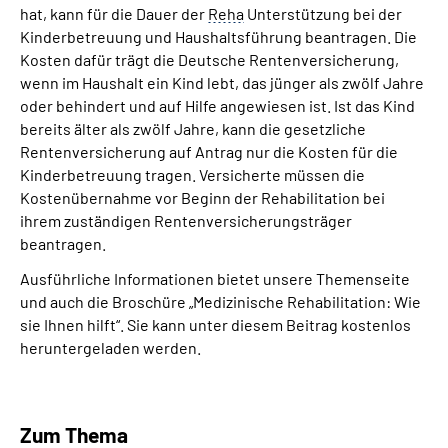
hat, kann für die Dauer der
Reha
Unterstützung bei der
Online-Services
Kinderbetreuung und Haushaltsführung beantragen. Die
Kosten dafür trägt die Deutsche Rentenversicherung,
Inhalte in Gebärdensprache (DGS)
wenn im Haushalt ein Kind lebt, das jünger als zwölf Jahre
oder behindert und auf Hilfe angewiesen ist. Ist das Kind
Leichte Sprache
bereits älter als zwölf Jahre, kann die gesetzliche
Rentenversicherung auf Antrag nur die Kosten für die
Kinderbetreuung tragen. Versicherte müssen die
Suche
Kostenübernahme vor Beginn der Rehabilitation bei
ihrem zuständigen Rentenversicherungsträger
beantragen.
Mein Kundenportal
Ausführliche Informationen bietet unsere Themenseite
und auch die Broschüre „Medizinische Rehabilitation: Wie
sie Ihnen hilft“. Sie kann unter diesem Beitrag kostenlos
heruntergeladen werden.
Zum Thema