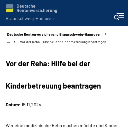
Deutsche Rentenversicherung Braunschweig-Hannover
Services
…
Vor der Reha: Hilfe bei der Kinderbetreuung beantragen
Beratung und Kontakt
Vor der Reha: Hilfe bei der
Unsere Kliniken
Kinderbetreuung beantragen
Karriere
Presse
Datum:
15.11.2024
Über uns
Wer eine medizinische
Reha
machen möchte und Kinder