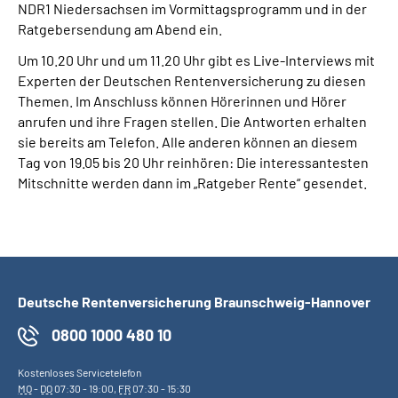
NDR1 Niedersachsen im Vormittagsprogramm und in der
Online-Services
Ratgebersendung am Abend ein.
Um 10.20 Uhr und um 11.20 Uhr gibt es Live-Interviews mit
Inhalte in Gebärdensprache (DGS)
Experten der Deutschen Rentenversicherung zu diesen
Themen. Im Anschluss können Hörerinnen und Hörer
Leichte Sprache
anrufen und ihre Fragen stellen. Die Antworten erhalten
sie bereits am Telefon. Alle anderen können an diesem
Suche
Tag von 19.05 bis 20 Uhr reinhören: Die interessantesten
Mitschnitte werden dann im „Ratgeber Rente“ gesendet.
Mein Kundenportal
Deutsche Rentenversicherung Braunschweig-Hannover
0800 1000 480 10
Kostenloses Servicetelefon
MO
-
DO
07:30 - 19:00,
FR
07:30 - 15:30