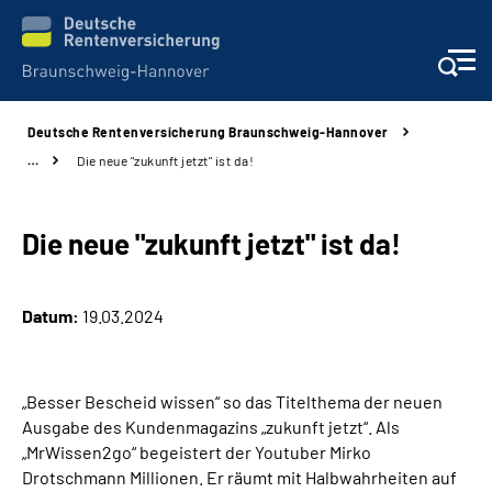
Deutsche Rentenversicherung Braunschweig-Hannover
Services
…
Die neue "zukunft jetzt" ist da!
Beratung und Kontakt
Die neue "zukunft jetzt" ist da!
Unsere Kliniken
Datum:
19.03.2024
Karriere
Presse
„Besser Bescheid wissen“ so das Titelthema der neuen
Ausgabe des Kundenmagazins „zukunft jetzt“. Als
Über uns
„MrWissen2go“ begeistert der Youtuber Mirko
Drotschmann Millionen. Er räumt mit Halbwahrheiten auf