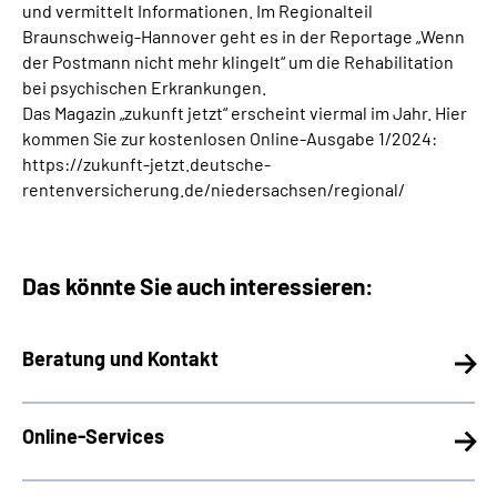
und vermittelt Informationen. Im Regionalteil
Online-Services
Braunschweig-Hannover geht es in der Reportage „Wenn
der Postmann nicht mehr klingelt“ um die Rehabilitation
Inhalte in Gebärdensprache (DGS)
bei psychischen Erkrankungen.
Das Magazin „zukunft jetzt“ erscheint viermal im Jahr. Hier
Leichte Sprache
kommen Sie zur kostenlosen Online-Ausgabe 1/2024:
https://zukunft-jetzt.deutsche-
rentenversicherung.de/niedersachsen/regional/
Suche
Das könnte Sie auch interessieren:
Mein Kundenportal
Beratung und Kontakt
Online-Services