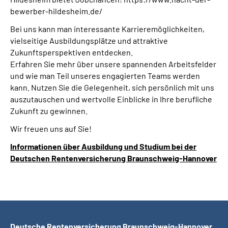
Online-Services
bewerber-hildesheim.de/
Bei uns kann man interessante Karrieremöglichkeiten,
Inhalte in Gebärdensprache (DGS)
vielseitige Ausbildungsplätze und attraktive
Zukunftsperspektiven entdecken.
Leichte Sprache
Erfahren Sie mehr über unsere spannenden Arbeitsfelder
und wie man Teil unseres engagierten Teams werden
kann. Nutzen Sie die Gelegenheit, sich persönlich mit uns
Suche
auszutauschen und wertvolle Einblicke in Ihre berufliche
Zukunft zu gewinnen.
Wir freuen uns auf Sie!
Mein Kundenportal
Informationen über Ausbildung und Studium bei der
Deutschen Rentenversicherung Braunschweig-Hannover
Deutsche Rentenversicherung Braunschweig-Hannover