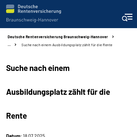
Deutsche Rentenversicherung Braunschweig-Hannover
Services
…
Suche nach einem Ausbildungsplatz zählt für die Rente
Beratung und Kontakt
Suche nach einem
Unsere Kliniken
Ausbildungsplatz zählt für die
Karriere
Presse
Rente
Über uns
Datum:
18.07.2025