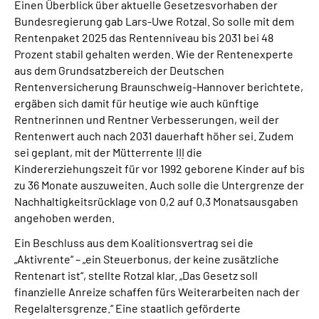
Einen Überblick über aktuelle Gesetzesvorhaben der
Bundesregierung gab Lars-Uwe Rotzal. So solle mit dem
Rentenpaket 2025 das Rentenniveau bis 2031 bei 48
Prozent stabil gehalten werden. Wie der Rentenexperte
aus dem Grundsatzbereich der Deutschen
Rentenversicherung Braunschweig-Hannover berichtete,
ergäben sich damit für heutige wie auch künftige
Rentnerinnen und Rentner Verbesserungen, weil der
Rentenwert auch nach 2031 dauerhaft höher sei. Zudem
sei geplant, mit der Mütterrente
III
die
Kindererziehungszeit für vor 1992 geborene Kinder auf bis
zu 36 Monate auszuweiten. Auch solle die Untergrenze der
Nachhaltigkeitsrücklage von 0,2 auf 0,3 Monatsausgaben
angehoben werden.
Ein Beschluss aus dem Koalitionsvertrag sei die
„Aktivrente“ – „ein Steuerbonus, der keine zusätzliche
Rentenart ist“, stellte Rotzal klar. „Das Gesetz soll
finanzielle Anreize schaffen fürs Weiterarbeiten nach der
Regelaltersgrenze.“ Eine staatlich geförderte