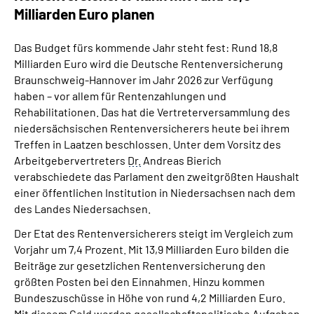
Online-Services
Milliarden Euro planen
Das Budget fürs kommende Jahr steht fest: Rund 18,8
Inhalte in Gebärdensprache (DGS)
Milliarden Euro wird die Deutsche Rentenversicherung
Braunschweig-Hannover im Jahr 2026 zur Verfügung
Leichte Sprache
haben – vor allem für Rentenzahlungen und
Rehabilitationen. Das hat die Vertreterversammlung des
Suche
niedersächsischen Rentenversicherers heute bei ihrem
Treffen in Laatzen beschlossen. Unter dem Vorsitz des
Arbeitgebervertreters
Dr.
Andreas Bierich
verabschiedete das Parlament den zweitgrößten Haushalt
Mein Kundenportal
einer öffentlichen Institution in Niedersachsen nach dem
des Landes Niedersachsen.
Der Etat des Rentenversicherers steigt im Vergleich zum
Vorjahr um 7,4 Prozent. Mit 13,9 Milliarden Euro bilden die
Beiträge zur gesetzlichen Rentenversicherung den
größten Posten bei den Einnahmen. Hinzu kommen
Bundeszuschüsse in Höhe von rund 4,2 Milliarden Euro.
Mit diesem Geld werden gesellschaftspolitische Aufgaben