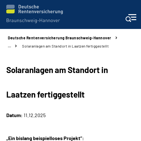
Deutsche Rentenversicherung Braunschweig-Hannover
Services
…
Solaranlagen am Standort in Laatzen fertiggestellt
Beratung und Kontakt
Solaranlagen am Standort in
Unsere Kliniken
Laatzen fertiggestellt
Karriere
Presse
Datum:
11.12.2025
Über uns
„Ein bislang beispielloses Projekt“: