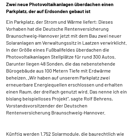
Zwei neue Photovoltaikanlagen überdachen einen
Online-Services
Parkplatz, der auf Erdsonden gebaut ist
Inhalte in Gebärdensprache (DGS)
Ein Parkplatz, der Strom und Wärme liefert: Dieses
Vorhaben hat die Deutsche Rentenversicherung
Braunschweig-Hannover jetzt mit dem Bau zwei neuer
Leichte Sprache
Solaranlagen am Verwaltungssitz in Laatzen verwirklicht.
In der Größe eines Fußballfeldes überdachen die
Suche
Photovoltaikanlagen Stellplätze für rund 300 Autos.
Darunter liegen 48 Sonden, die das nebenstehende
Bürogebäude aus 100 Metern Tiefe mit Erdwärme
beheizen. „Wir haben auf unserem Parkplatz zwei
Mein Kundenportal
erneuerbare Energiequellen erschlossen und erhalten
einen Raum, der dreifach genutzt wird. Das nenne ich ein
bislang beispielloses Projekt“, sagte Rolf Behrens,
Vorstandsvorsitzender der Deutschen
Rentenversicherung Braunschweig-Hannover.
Künftig werden 1.752 Solarmodule, die baurechtlich wie