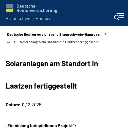
Deutsche Rentenversicherung Braunschweig-Hannover
Services
…
Solaranlagen am Standort in Laatzen fertiggestellt
Beratung und Kontakt
Solaranlagen am Standort in
Unsere Kliniken
Laatzen fertiggestellt
Karriere
Presse
Datum:
11.12.2025
Über uns
„Ein bislang beispielloses Projekt“: