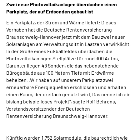
Zwei neue Photovoltaikanlagen überdachen einen
Online-Services
Parkplatz, der auf Erdsonden gebaut ist
Inhalte in Gebärdensprache (DGS)
Ein Parkplatz, der Strom und Wärme liefert: Dieses
Vorhaben hat die Deutsche Rentenversicherung
Braunschweig-Hannover jetzt mit dem Bau zwei neuer
Leichte Sprache
Solaranlagen am Verwaltungssitz in Laatzen verwirklicht.
In der Größe eines Fußballfeldes überdachen die
Suche
Photovoltaikanlagen Stellplätze für rund 300 Autos.
Darunter liegen 48 Sonden, die das nebenstehende
Bürogebäude aus 100 Metern Tiefe mit Erdwärme
beheizen. „Wir haben auf unserem Parkplatz zwei
Mein Kundenportal
erneuerbare Energiequellen erschlossen und erhalten
einen Raum, der dreifach genutzt wird. Das nenne ich ein
bislang beispielloses Projekt“, sagte Rolf Behrens,
Vorstandsvorsitzender der Deutschen
Rentenversicherung Braunschweig-Hannover.
Künftig werden 1.752 Solarmodule, die baurechtlich wie