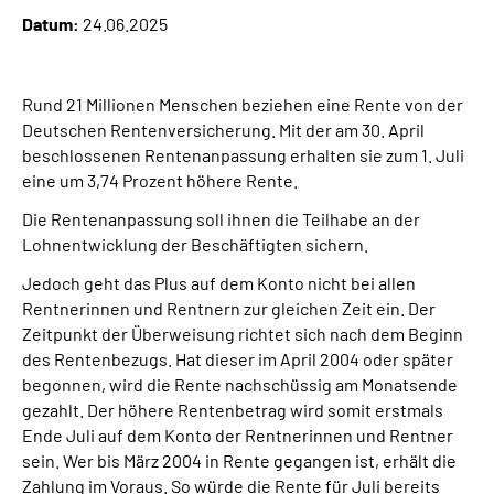
Online-Services
Datum:
24.06.2025
Inhalte in Gebärdensprache (DGS)
Rund 21 Millionen Menschen beziehen eine Rente von der
Deutschen Rentenversicherung. Mit der am 30. April
Leichte Sprache
beschlossenen Rentenanpassung erhalten sie zum 1. Juli
eine um 3,74 Prozent höhere Rente.
Suche
Die Rentenanpassung soll ihnen die Teilhabe an der
Lohnentwicklung der Beschäftigten sichern.
Jedoch geht das Plus auf dem Konto nicht bei allen
Mein Kundenportal
Rentnerinnen und Rentnern zur gleichen Zeit ein. Der
Zeitpunkt der Überweisung richtet sich nach dem Beginn
des Rentenbezugs. Hat dieser im April 2004 oder später
begonnen, wird die Rente nachschüssig am Monatsende
gezahlt. Der höhere Rentenbetrag wird somit erstmals
Ende Juli auf dem Konto der Rentnerinnen und Rentner
sein. Wer bis März 2004 in Rente gegangen ist, erhält die
Zahlung im Voraus. So würde die Rente für Juli bereits