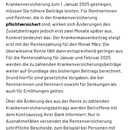
Krankenversicherung zum 1. Januar 2025 gestiegen,
Online-Services
müssen Sie höhere Beiträge leisten. Für Rentnerinnen
und Rentner, die in der Krankenversicherung
Inhalte in Gebärdensprache (DGS)
pflichtversichert
sind, wirken sich Änderungen des
Zusatzbeitrages jedoch erst zwei Monate später aus.
Leichte Sprache
Konkret bedeutet das: Der Krankenkassenbeitrag steigt
erst mit der Rentenzahlung für den Monat März. Die
überwiesene Rente fällt dann entsprechend geringer aus.
Suche
Für die Rentenzahlung für Januar und Februar 2025
werden die zu zahlenden Krankenversicherungsbeiträge
weiter auf Grundlage des bisherigen Beitrags berechnet.
Mein Kundenportal
Grund hierfür sind gesetzliche Vorgaben, die bei
Rentnerinnen und Rentnern sowohl für Senkungen als
auch für Erhöhungen gelten.
Über die Änderung des aus der Rente zu zahlenden
Krankenversicherungsbeitrags werden Betroffene mit
dem Kontoauszug ihrer Bank informiert. Nur in
Ausnahmefällen versendet die Rentenversicherung
schriftliche Bescheide, zum Beispiel bei Personen mit