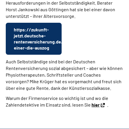
Herausforderungen in der Selbstständigkeit. Berater
Online-Services
Horst Jankowski aus Göttingen hat sie bei einer davon
unterstützt – ihrer Altersvorsorge.
Inhalte in Gebärdensprache (DGS)
https://zukunft-
Leichte Sprache
jetzt.deutsche-
rentenversicherung.de/altersvorsorge/von-
einer-die-auszog
Suche
Auch Selbstständige sind bei der Deutschen
Rentenversicherung sozial abgesichert – aber wie können
Physiotherapeuten, Schriftsteller und Coaches
Mein Kundenportal
vorsorgen? Mike Krüger hat es vorgemacht und freut sich
über eine gute Rente, dank der Künstlersozialkasse.
Warum der Firmenservice so wichtig ist und wo die
Zahlendetektive im Einsatz sind, lesen Sie
hier
.