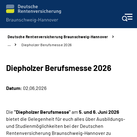
Deutsche Rentenversicherung Braunschweig-Hannover
Services
…
Diepholzer Berufsmesse 2026
Beratung und Kontakt
Diepholzer Berufsmesse 2026
Unsere Kliniken
Datum:
02.06.2026
Karriere
Presse
Die
"Diepholzer Berufsmesse"
am
5. und 6. Juni
2026
bietet die Gelegenheit für euch alles über
Ausbildungs-
Über uns
und Studienmöglichkeiten bei der Deutschen
Rentenversicherung Braunschweig-Hannover zu