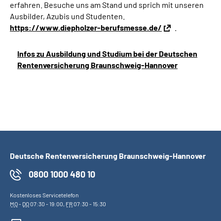
erfahren. Besuche uns am Stand und sprich mit unseren
Online-Services
Ausbilder, Azubis und Studenten.
https://www.diepholzer-berufsmesse.de/
.
Inhalte in Gebärdensprache (DGS)
Infos zu Ausbildung und Studium bei der Deutschen
Leichte Sprache
Rentenversicherung Braunschweig-Hannover
Suche
Mein Kundenportal
Deutsche Rentenversicherung Braunschweig-Hannover
0800 1000 480 10
Kostenloses Servicetelefon
MO
-
DO
07:30 - 19:00,
FR
07:30 - 15:30