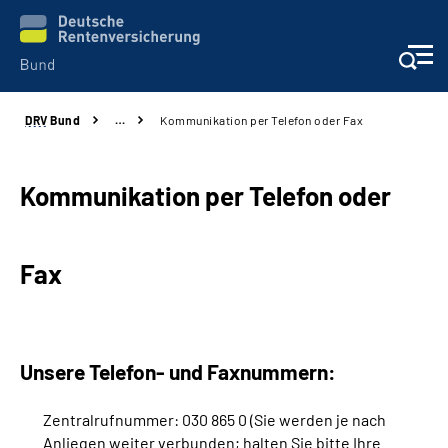
DRV
Bund
…
Kommunikation per Telefon oder Fax
Beratung & Kontakt
Reha-Zentren
Kommunikation per Telefon oder
Presse
Fax
Karriere
Über uns
Unsere Telefon- und Faxnummern:
Online-Services
Zentralrufnummer: 030 865 0 (Sie werden je nach
Anliegen weiter verbunden; halten Sie bitte Ihre