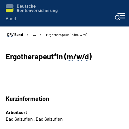
DRV
Bund
…
Ergotherapeut*in (m/w/d)
Beratung & Kontakt
Reha-Zentren
Ergotherapeut*in (
m
/
w
/
d
)
Presse
Karriere
Kurzinformation
Über uns
Arbeitsort
Online-Services
Bad Salzuflen , Bad Salzuflen