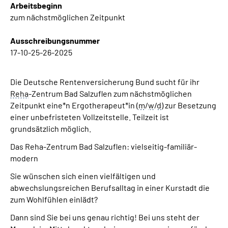
Arbeitsbeginn
Inhalte in Gebärdensprache (DGS)
zum nächstmöglichen Zeitpunkt
Leichte Sprache
Ausschreibungsnummer
17-10-25-26-2025
Suche
Die Deutsche Rentenversicherung Bund sucht für ihr
Reha
-Zentrum
Bad Salzuflen
zum nächstmöglichen
Zeitpunkt eine*n Ergotherapeut*in (
m
/
w
/
d
) zur Besetzung
Mein Kundenportal
einer unbefristeten Vollzeitstelle. Teilzeit ist
grundsätzlich möglich.
Das Reha-Zentrum Bad Salzuflen: vielseitig-familiär-
modern
Sie wünschen sich einen vielfältigen und
abwechslungsreichen Berufsalltag in einer Kurstadt die
zum Wohlfühlen einlädt?
Dann sind Sie bei uns genau richtig! Bei uns steht der