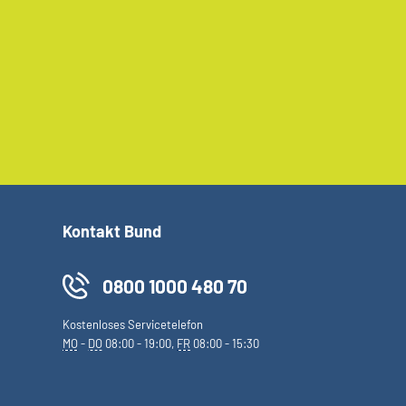
Kontakt Bund
0800 1000 480 70
Kostenloses Servicetelefon
MO
-
DO
08:00 - 19:00,
FR
08:00 - 15:30