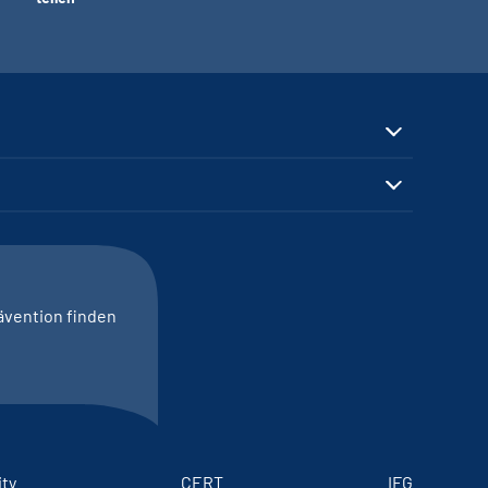
ävention finden
ity
CERT
IFG