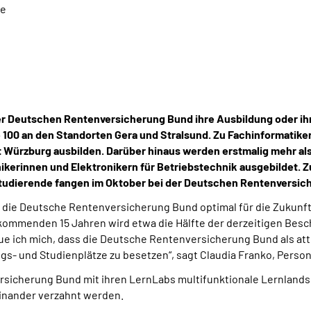
te
r Deutschen Rentenversicherung Bund ihre Ausbildung oder ihr 
e 100 an den Standorten Gera und Stralsund. Zu Fachinformatike
t Würzburg ausbilden. Darüber hinaus werden erstmalig mehr al
kerinnen und Elektronikern für Betriebstechnik ausgebildet. Z
Studierende fangen im Oktober bei der Deutschen Rentenversic
h die Deutsche Rentenversicherung Bund optimal für die Zukunft 
 kommenden 15 Jahren wird etwa die Hälfte der derzeitigen Besch
ue ich mich, dass die Deutsche Rentenversicherung Bund als att
dungs- und Studienplätze zu besetzen“, sagt Claudia Franko, Per
sicherung Bund mit ihren LernLabs multifunktionale Lernland
einander verzahnt werden.