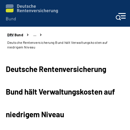
DRV
Bund
…
Beratung & Kontakt
Deutsche Rentenversicherung Bund hält Verwaltungskosten auf
niedrigem Niveau
Reha-Zentren
Deutsche Rentenversicherung
Presse
Karriere
Bund hält Verwaltungskosten auf
Über uns
niedrigem Niveau
Online-Services