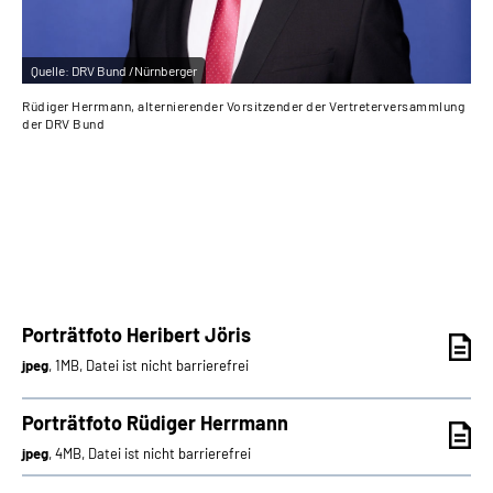
Quelle:
DRV Bund /Nürnberger
Qu
Rüdiger Herrmann, alternierender Vorsitzender der Vertreterversammlung
Her
der DRV Bund
DR
Porträtfoto Heribert Jöris
jpeg
, 1MB, Datei ist nicht barrierefrei
Porträtfoto Rüdiger Herrmann
jpeg
, 4MB, Datei ist nicht barrierefrei