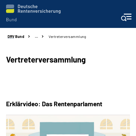
DRV
Bund
…
Vertreterversammlung
Beratung & Kontakt
Reha-Zentren
Vertreterversammlung
Presse
Karriere
Erklärvideo: Das Rentenparlament
Über uns
Online-Services