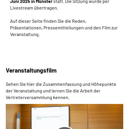
Juni 2025 in Münster
statt. Die Sitzung wurde per
Inhalte in Gebärdensprache (DGS)
Livestream übertragen.
Leichte Sprache
Auf dieser Seite finden Sie die Reden,
Präsentationen, Pressemitteilungen und den Film zur
Veranstaltung.
Suche
Mein Kundenportal
Veranstaltungsfilm
Sehen Sie hier die Zusammenfassung und Höhepunkte
der Veranstaltung und lernen Sie die Arbeit der
Vertreterversammlung kennen.