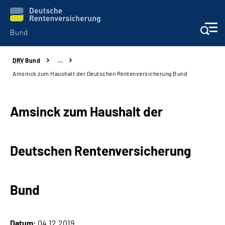
DRV
Bund
…
Beratung & Kontakt
Amsinck zum Haushalt der Deutschen Rentenversicherung Bund
Reha-Zentren
Amsinck zum Haushalt der
Presse
Deutschen Rentenversicherung
Karriere
Über uns
Bund
Online-Services
Datum:
04.12.2019