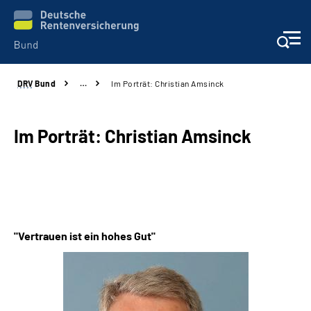
DRV
Bund
…
Im Porträt: Christian Amsinck
Beratung & Kontakt
Reha-Zentren
Im Porträt: Christian Amsinck
Presse
Karriere
"Vertrauen ist ein hohes Gut"
Über uns
Online-Services