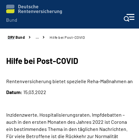
DRV
Bund
…
Hilfe bei Post-COVID
Beratung & Kontakt
Reha-Zentren
Hilfe bei Post-COVID
Presse
Rentenversicherung bietet spezielle Reha-Maßnahmen an
Datum:
15.03.2022
Karriere
Über uns
Inzidenzwerte, Hospitalisierungsraten, Impfdebatten –
auch in den ersten Monaten des Jahres 2022 ist Corona
Online-Services
ein bestimmendes Thema in den täglichen Nachrichten.
Für viele Betroffene ist die Rückkehr zur Normalität