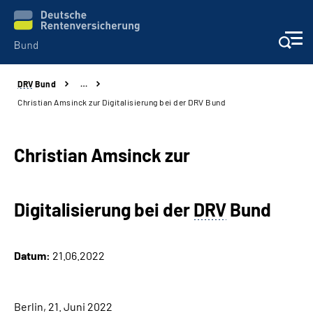
DRV
Bund
…
Beratung & Kontakt
Christian Amsinck zur Digitalisierung bei der DRV Bund
Reha-Zentren
Christian Amsinck zur
Presse
Digitalisierung bei der
DRV
Bund
Karriere
Über uns
Datum:
21.06.2022
Online-Services
Berlin, 21. Juni 2022