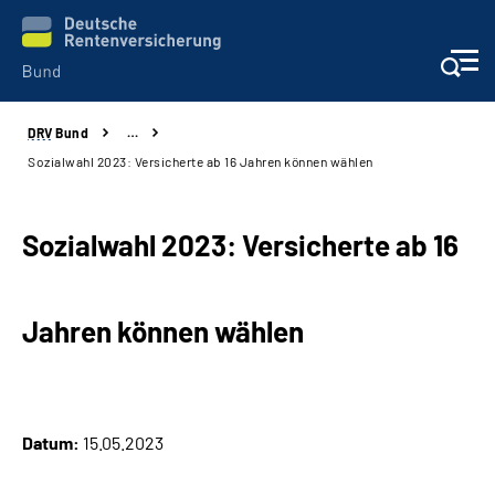
DRV
Bund
…
Beratung & Kontakt
Sozialwahl 2023: Versicherte ab 16 Jahren können wählen
Reha-Zentren
Sozialwahl 2023: Versicherte ab 16
Presse
Jahren können wählen
Karriere
Über uns
Datum:
15.05.2023
Online-Services