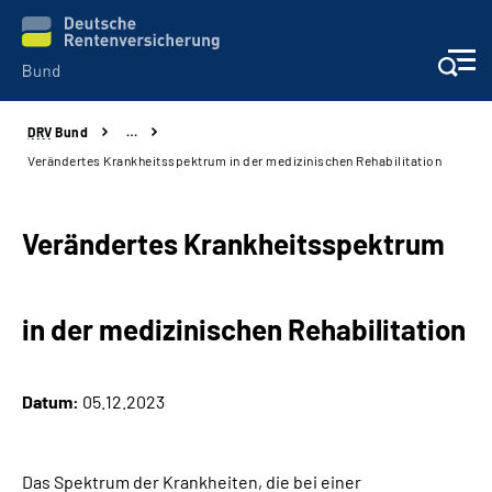
DRV
Bund
…
Beratung & Kontakt
Verändertes Krankheitsspektrum in der medizinischen Rehabilitation
Reha-Zentren
Verändertes Krankheitsspektrum
Presse
in der medizinischen Rehabilitation
Karriere
Über uns
Datum:
05.12.2023
Online-Services
Das Spektrum der Krankheiten, die bei einer