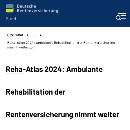
DRV
Bund
…
Beratung & Kontakt
Reha-Atlas 2024: Ambulante Rehabilitation der Rentenversicherung
nimmt weiter zu
Reha-Zentren
Reha
-Atlas 2024: Ambulante
Presse
Karriere
Rehabilitation der
Über uns
Rentenversicherung nimmt weiter
Online-Services