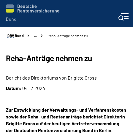
DRV
Bund
…
Reha-Anträge nehmen zu
Beratung & Kontakt
Reha-Zentren
Reha-Anträge nehmen zu
Presse
Bericht des Direktoriums von Brigitte Gross
Datum:
04.12.2024
Karriere
Über uns
Zur Entwicklung der Verwaltungs- und Verfahrenskosten
sowie der
Reha
- und Rentenanträge berichtet Direktorin
Online-Services
Brigitte Gross auf der heutigen Vertreterversammlung
der Deutschen Rentenversicherung Bund in Berlin.