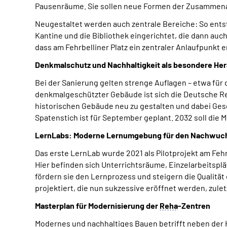
Pausenräume. Sie sollen neue Formen der Zusammena
Neugestaltet werden auch zentrale Bereiche: So entst
Kantine und die Bibliothek eingerichtet, die dann auch 
dass am Fehrbelliner Platz ein zentraler Anlaufpunkt e
Denkmalschutz und Nachhaltigkeit als besondere He
Bei der Sanierung gelten strenge Auflagen – etwa für
denkmalgeschützter Gebäude ist sich die Deutsche Re
historischen Gebäude neu zu gestalten und dabei Ges
Spatenstich ist für September geplant. 2032 soll die 
LernLabs: Moderne Lernumgebung für den Nachwuc
Das erste LernLab wurde 2021 als Pilotprojekt am Feh
Hier befinden sich Unterrichtsräume, Einzelarbeitspl
fördern sie den Lernprozess und steigern die Qualitä
projektiert, die nun sukzessive eröffnet werden, zul
Masterplan für Modernisierung der
Reha
-Zentren
Modernes und nachhaltiges Bauen betrifft neben der