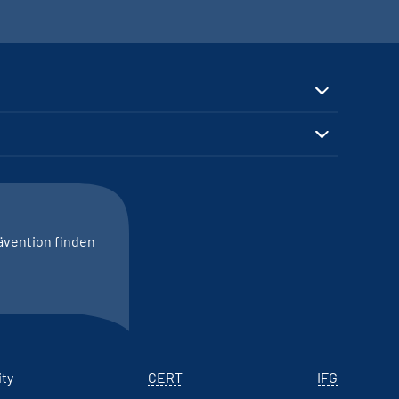
ävention finden
ity
CERT
IFG