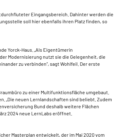
htdurchfluteter Eingangsbereich. Dahinter werden die
ngsstelle soll hier ebenfalls ihren Platz finden, so
de Yorck-Haus. „Als Eigentümerin
r Modernisierung nutzt sie die Gelegenheit, die
ander zu verbinden“, sagt Wohlfeil. Der erste
oßraumbüro zu einer Multifunktionsfläche umgebaut.
en. „Die neuen Lernlandschaften sind beliebt. Zudem
ntenversicherung Bund deshalb weitere Flächen
ärz 2024 neue LernLabs eröffnet.
icher Masterplan entwickelt, der im Mai 2020 vom