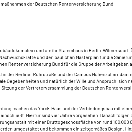
 Baumaßnahmen der Deutschen Rentenversicherung Bund
Gebäudekomplex rund um ihr Stammhaus in Berlin-Wilmersdorf.
r Nachwuchskräfte und den baulichen Masterplan für die Sanieru
schen Rentenversicherung Bund für die Gruppe der Arbeitgeber,
in der Berliner Ruhrstraße und der Campus Hohenzollerndamm 
ale Gegebenheiten und natürlich der Wille und Anspruch, sich 
en Sitzung der Vertreterversammlung der Deutschen Rentenversi
 Anfang machen das Yorck-Haus und der Verbindungsbau mit eine
einschließt. Hierfür sind vier Jahre vorgesehen. Danach folgen
erungsanstalt mit einer Bruttogeschossfläche von rund 100.000
n werden umgestaltet und bekommen ein zeitgemäßes Design. Hi