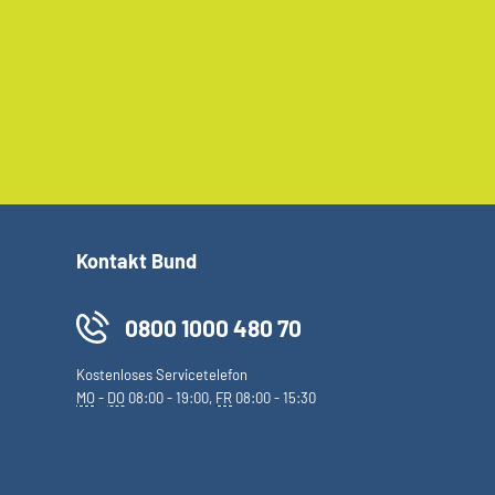
Kontakt Bund
0800 1000 480 70
Kostenloses Servicetelefon
MO
-
DO
08:00 - 19:00,
FR
08:00 - 15:30