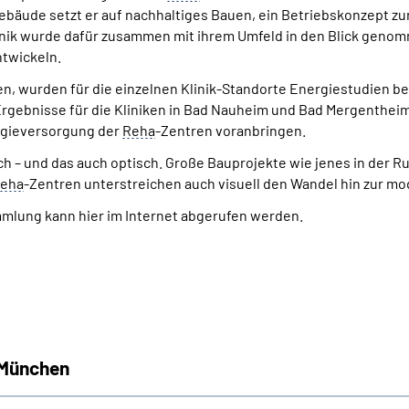
ebäude setzt er auf nachhaltiges Bauen, ein Betriebskonzept zur
linik wurde dafür zusammen mit ihrem Umfeld in den Blick genom
twickeln.
, wurden für die einzelnen Klinik-Standorte Energiestudien b
rgebnisse für die Kliniken in Bad Nauheim und Bad Mergentheim 
ergieversorgung der
Reha
-Zentren voranbringen.
 – und das auch optisch. Große Bauprojekte wie jenes in der R
eha
-Zentren unterstreichen auch visuell den Wandel hin zur mo
ammlung kann hier im Internet abgerufen werden.
 München