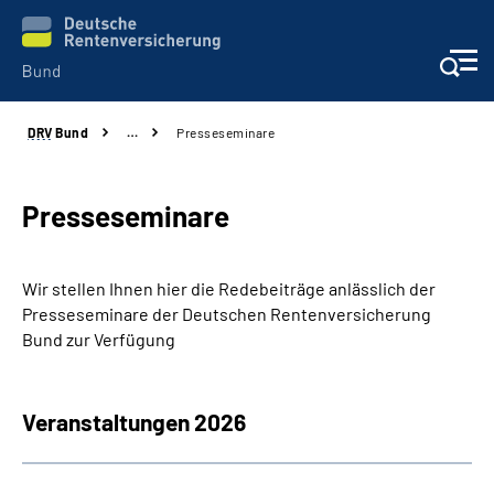
DRV
Bund
…
Presseseminare
Beratung & Kontakt
Reha-Zentren
Presseseminare
Presse
Wir stellen Ihnen hier die Redebeiträge anlässlich der
Presseseminare der Deutschen Rentenversicherung
Karriere
Bund zur Verfügung
Über uns
Veranstaltungen 2026
Online-Services