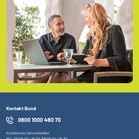
Kontakt Bund
0800 1000 480 70
Kostenloses Servicetelefon
MO
-
DO
08:00 - 19:00,
FR
08:00 - 15:30