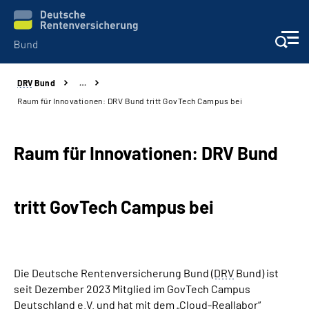
DRV
Bund
…
Beratung & Kontakt
Raum für Innovationen: DRV Bund tritt GovTech Campus bei
Reha-Zentren
Raum für Innovationen: DRV Bund
Presse
tritt GovTech Campus bei
Karriere
Über uns
Die Deutsche Rentenversicherung Bund (
DRV
Bund) ist
Online-Services
seit Dezember 2023 Mitglied im GovTech Campus
Deutschland
e.V.
und hat mit dem „Cloud-Reallabor“