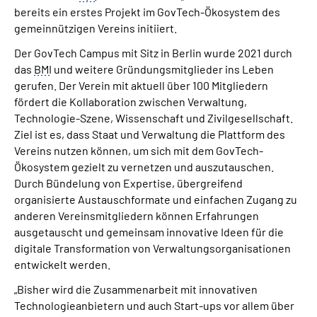
Inhalte in Gebärdensprache (DGS)
bereits ein erstes Projekt im GovTech-Ökosystem des
gemeinnützigen Vereins initiiert.
Leichte Sprache
Der GovTech Campus mit Sitz in Berlin wurde 2021 durch
das
BMI
und weitere Gründungsmitglieder ins Leben
gerufen. Der Verein mit aktuell über 100 Mitgliedern
Suche
fördert die Kollaboration zwischen Verwaltung,
Technologie-Szene, Wissenschaft und Zivilgesellschaft.
Ziel ist es, dass Staat und Verwaltung die Plattform des
Mein Kundenportal
Vereins nutzen können, um sich mit dem GovTech-
Ökosystem gezielt zu vernetzen und auszutauschen.
Durch Bündelung von Expertise, übergreifend
organisierte Austauschformate und einfachen Zugang zu
anderen Vereinsmitgliedern können Erfahrungen
ausgetauscht und gemeinsam innovative Ideen für die
digitale Transformation von Verwaltungsorganisationen
entwickelt werden.
„Bisher wird die Zusammenarbeit mit innovativen
Technologieanbietern und auch Start-ups vor allem über