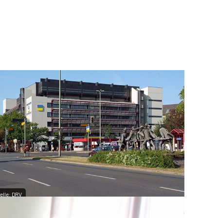
elle:
DRV