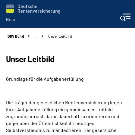
DRV
Bund
…
Unser Leitbild
Beratung & Kontakt
Reha-Zentren
Unser Leitbild
Presse
Grundlage für die Aufgabenerfüllung
Karriere
Die Träger der gesetzlichen Rentenversicherung legen
Über uns
ihrer Aufgabenerfüllung ein gemeinsames Leitbild
zugrunde, um sich daran dauerhaft zu orientieren und
Online-Services
gegenüber der Öffentlichkeit ihr heutiges
Selbstverständnis zu manifestieren. Der gesetzliche