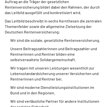
Auftrag an die Träger der gesetzlichen
Inhalte in Gebärdensprache (DGS)
Rentenversicherung bildet dabei den Rahmen, der durch
das Leitbild ausgefüllt und konkretisiert wird.
Leichte Sprache
Das Leitbild beschreibt in sechs Kernthesen die zentralen
Themenfelder sowie die allgemeine Zielsetzung der
Suche
Deutschen Rentenversicherung:
Wir sind die soziale, gesetzliche Rentenversicherung.
Unsere Beitragszahlerinnen und Beitragszahler und
Mein Kundenportal
Rentnerinnen und Rentner bilden eine
selbstverwaltete Solidargemeinschaft.
Wir tragen mit unseren Leistungen wesentlich zur
Lebensstandardsicherung unserer Versicherten und
Rentnerinnen und Rentner bei.
Wir sind moderne Dienstleistungsinstitutionen im
Bund und in den Regionen.
Wir sind verlässliche Partner für andere Institutionen
der sozialen Sicherheit.