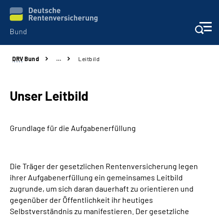
DRV
Bund
…
Leitbild
Beratung & Kontakt
Reha-Zentren
Unser Leitbild
Presse
Grundlage für die Aufgabenerfüllung
Karriere
Die Träger der gesetzlichen Rentenversicherung legen
Über uns
ihrer Aufgabenerfüllung ein gemeinsames Leitbild
zugrunde, um sich daran dauerhaft zu orientieren und
Online-Services
gegenüber der Öffentlichkeit ihr heutiges
Selbstverständnis zu manifestieren. Der gesetzliche