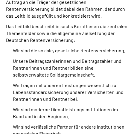
Auftrag an die Träger der gesetzlichen
Inhalte in Gebärdensprache (DGS)
Rentenversicherung bildet dabei den Rahmen, der durch
das Leitbild ausgefüllt und konkretisiert wird.
Leichte Sprache
Das Leitbild beschreibt in sechs Kernthesen die zentralen
Themenfelder sowie die allgemeine Zielsetzung der
Suche
Deutschen Rentenversicherung:
Wir sind die soziale, gesetzliche Rentenversicherung.
Unsere Beitragszahlerinnen und Beitragszahler und
Mein Kundenportal
Rentnerinnen und Rentner bilden eine
selbstverwaltete Solidargemeinschaft.
Wir tragen mit unseren Leistungen wesentlich zur
Lebensstandardsicherung unserer Versicherten und
Rentnerinnen und Rentner bei.
Wir sind moderne Dienstleistungsinstitutionen im
Bund und in den Regionen.
Wir sind verlässliche Partner für andere Institutionen
der sozialen Sicherheit.