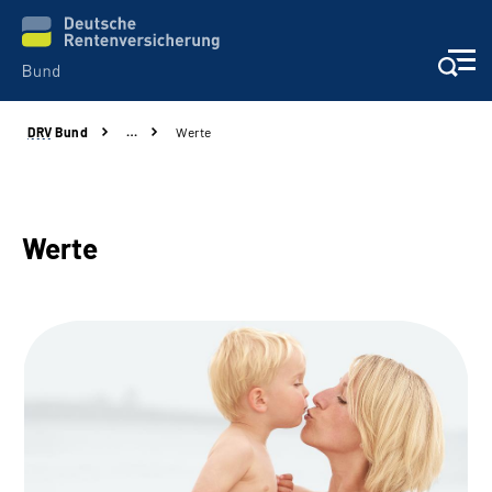
DRV
Bund
…
Werte
Beratung & Kontakt
Reha-Zentren
Werte
Presse
Karriere
Über uns
Online-Services