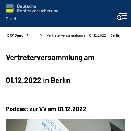
DRV
Bund
…
Vertreterversammlung am 01.12.2022 in Berlin
Beratung & Kontakt
Reha-Zentren
Vertreterversammlung am
Presse
01.12.2022 in Berlin
Karriere
Über uns
Podcast zur VV am 01.12.2022
Online-Services