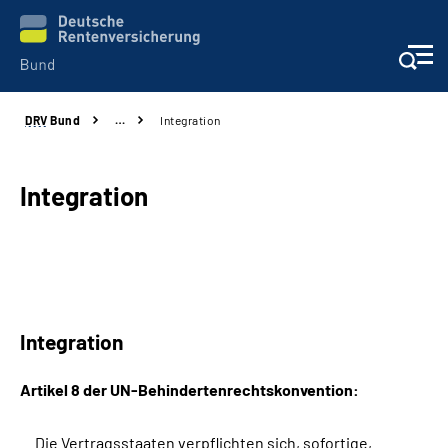
DRV
Bund
…
Integration
Beratung & Kontakt
Reha-Zentren
Integration
Presse
Karriere
Integration
Über uns
Artikel 8 der UN-Behindertenrechtskonvention:
Online-Services
Die Vertragsstaaten verpflichten sich, sofortige,