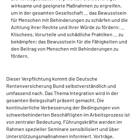
Inhalte in Gebärdensprache (DGS)
wirksame und geeignete Maßnahmen zu ergreifen,
um in der gesamten Gesellschaft … das Bewusstsein
für Menschen mit Behinderungen zu schärfen und die
Leichte Sprache
Achtung ihrer Rechte und ihrer Würde zu fördern; …
Klischees, Vorurteile und schädliche Praktiken … zu
Suche
bekämpfen; das Bewusstsein für die Fähigkeiten und
den Beitrag von Menschen mit Behinderungen zu
fördern.
Mein Kundenportal
Dieser Verpflichtung kommt die Deutsche
Rentenversicherung Bund selbstverständlich und
umfassend nach. Das Thema Integration wird in der
gesamten Belegschaft präsent gemacht. Die
kontinuierliche Verbesserung der Bedingungen von
schwerbehinderten Beschäftigten im Arbeitsprozess ist
von zentraler Bedeutung. Führungskräfte werden im
Rahmen spezieller Seminare sensibilisiert und über
Unterstützungsmaßnahmen informiert. Vorträge,