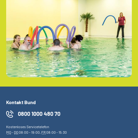
Kontakt Bund
0800 1000 480 70
Kostenloses Servicetelefon
MO
-
DO
08:00 - 19:00,
FR
08:00 - 15:30