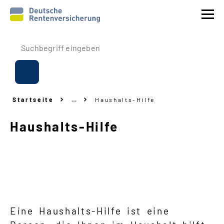
Prävention
Reha
Startseite
…
Haushalts-Hilfe
Rente
Haushalts
-
Hilfe
Beitrags
-
Erstattung
Über uns
Service
Eine Haushalts-Hilfe ist eine
Navigation