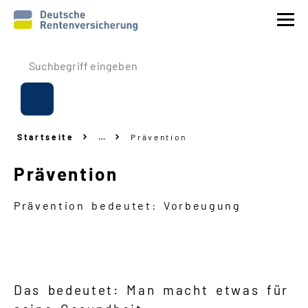
Prävention
Reha
Startseite
…
Prävention
Rente
Prävention
Beitrags
-
Erstattung
Prävention
bedeutet: Vorbeugung
Über uns
Service
Das bedeutet: Man macht etwas für
Navigation