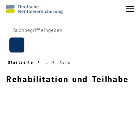
Prävention
Reha
Startseite
…
Reha
Rente
Rehabilitation und Teilhabe
Beitrags
-
Erstattung
Über uns
Service
Navigation