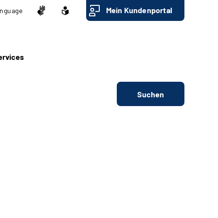
Mein Kundenportal
nguage
ervices
Suchen