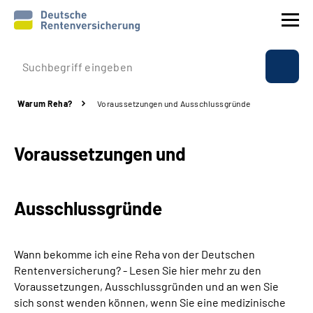
Prävention
Warum Reha?
Voraussetzungen und Ausschlussgründe
Reha
Voraussetzungen und
Rente
Beratung & Kontakt
Ausschlussgründe
Experten
Wann bekomme ich eine Reha von der Deutschen
Über uns & Presse
Rentenversicherung? - Lesen Sie hier mehr zu den
Voraussetzungen, Ausschlussgründen und an wen Sie
sich sonst wenden können, wenn Sie eine medizinische
Online-Services